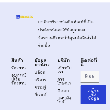
เรามีบทวิจารณ์ผลิตภัณฑ์ที่เป็น
ประโยชน์และให้ข้อมูลของ
จักรยานซึ่งช่วยให้คุณตัดสินใจได้
ง่ายขึ้น
สินค้า
ข้อมูล
บริษัท
ติดต่อที่
ข่าวสาร
นี่
จักรยาน
เกี่ยวกับ
เรา
บล็อก
อุปกรณ์
เสริม
การ
บริการ
จักรยาน
โฆษณา
ความรู้
สมัคร
ติดต่อ
รับ
อีเวนต์
แผนผัง
ข้อมูล
ไซต์