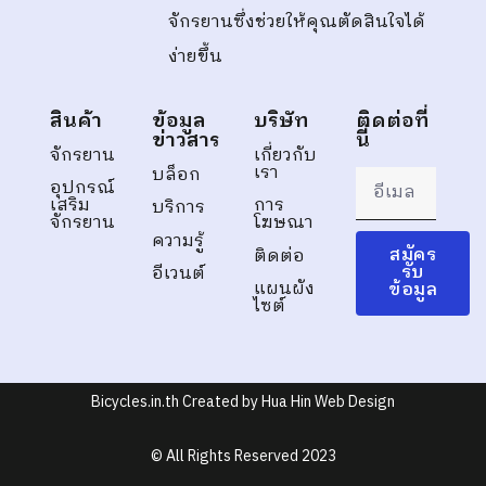
จักรยานซึ่งช่วยให้คุณตัดสินใจได้
ง่ายขึ้น
สินค้า
ข้อมูล
บริษัท
ติดต่อที่
ข่าวสาร
นี่
จักรยาน
เกี่ยวกับ
เรา
บล็อก
อุปกรณ์
เสริม
การ
บริการ
จักรยาน
โฆษณา
ความรู้
สมัคร
ติดต่อ
รับ
อีเวนต์
แผนผัง
ข้อมูล
ไซต์
Bicycles.in.th Created by Hua Hin Web Design
© All Rights Reserved 2023