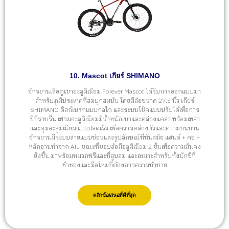
10. Mascot เกียร์ SHIMANO
จักรยานเสือภูเขาอะลูมิเนียม Forever Mascot ได้รับการออกแบบมา
สำหรับภูมิประเทศที่สมบุกสมบัน โดยมีล้อขนาด 27.5 นิ้ว เกียร์
SHIMANO ดิสก์เบรกแบบกลไก และระบบโช๊คแบบปรับได้เพื่อการ
ขี่ที่ราบรื่น เฟรมอะลูมิเนียมมีน้ำหนักเบาและคล่องแคล่ว พร้อมเพลา
และดุมอะลูมิเนียมแบบปลดเร็ว เพื่อความคล่องตัวและความทนทาน
จักรยานมีระบบสายแบบซ่อนและรูปลักษณ์ที่ทันสมัย แฮนด์ + คอ +
หลักอานทำจาก Alu ขณะที่ขอบล้อมีอลูมิเนียม 2 ชั้นเพื่อความมั่นคง
ยิ่งขึ้น มาพร้อมหมวกฟรีและที่สูบลม และเหมาะสำหรับทั้งนักขี่ที่
ช่ำชองและมือใหม่ที่ต้องการความท้าทาย
คลิกข้อเสนอที่ดีที่สุด