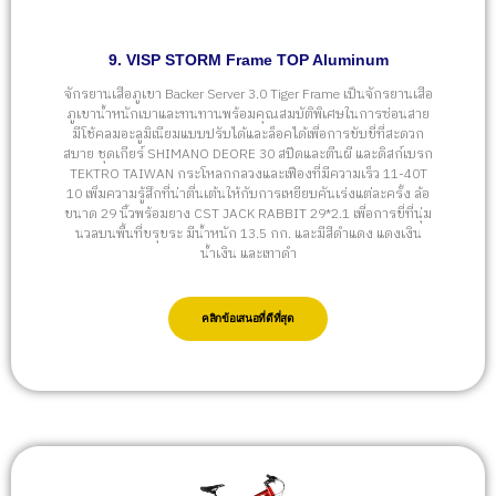
9. VISP STORM Frame TOP Aluminum
จักรยานเสือภูเขา Backer Server 3.0 Tiger Frame เป็นจักรยานเสือ
ภูเขาน้ำหนักเบาและทนทานพร้อมคุณสมบัติพิเศษในการซ่อนสาย
มีโช้คลมอะลูมิเนียมแบบปรับได้และล็อคได้เพื่อการขับขี่ที่สะดวก
สบาย ชุดเกียร์ SHIMANO DEORE 30 สปีดและตีนผี และดิสก์เบรก
TEKTRO TAIWAN กระโหลกกลวงและเฟืองที่มีความเร็ว 11-40T
10 เพิ่มความรู้สึกที่น่าตื่นเต้นให้กับการเหยียบคันเร่งแต่ละครั้ง ล้อ
ขนาด 29 นิ้วพร้อมยาง CST JACK RABBIT 29*2.1 เพื่อการขี่ที่นุ่ม
นวลบนพื้นที่ขรุขระ มีน้ำหนัก 13.5 กก. และมีสีดำแดง แดงเงิน
น้ำเงิน และเทาดำ
คลิกข้อเสนอที่ดีที่สุด