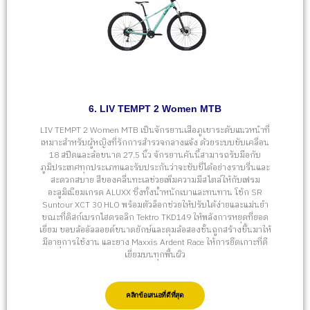
6. LIV TEMPT 2 Women MTB
LIV TEMPT 2 Women MTB เป็นจักรยานเสือภูเขาระดับแนวหน้าที่
เหมาะสำหรับผู้หญิงที่รักการสำรวจกลางแจ้ง ด้วยระบบขับเคลื่อน
18 สปีดและล้อขนาด 27.5 นิ้ว จักรยานคันนี้สามารถรับมือกับ
ภูมิประเทศทุกประเภทและรับประกันว่าจะขับขี่ได้อย่างราบรื่นและ
สะดวกสบาย สีของคลื่นทะเลช่วยเพิ่มความมีสไตล์ให้กับเฟรม
อะลูมิเนียมเกรด ALUXX ซึ่งทั้งน้ำหนักเบาและทนทาน โช้ก SR
Suntour XCT 30 HLO พร้อมตัวล็อกช่วยให้ปรับได้ง่ายและแม่นยำ
ขณะที่ดิสก์เบรกไฮดรอลิก Tektro TKD149 ให้พลังการหยุดที่ยอด
เยี่ยม ขอบล้ออัลลอยด์ขนาดยักษ์และดุมล้อสองชั้นถูกสร้างขึ้นมาให้
มีอายุการใช้งาน และยาง Maxxis Ardent Race ให้การยึดเกาะที่ดี
เยี่ยมบนทุกพื้นผิว
คลิกข้อเสนอที่ดีที่สุด