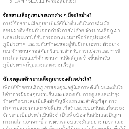
CAMP SLIX 11 เฟรมอลูมิเนียม
จักรยานเสือภูเขาประเภทต่าง ๆ มีอะไรบ้าง?
การขี่จักรยานเสือภูเขาเป็นวิธีที่น่าตื่นเต้นในการสัมผัส
ธรรมชาติพร้อมกับออกกำลังกายไปด้วย จักรยานเสือภูเขา
แต่ละประเภทได้รับการออกแบบมาเพื่อวัตถุประสงค์
ภูมิประเทศ และระดับทักษะของผู้ขับขี่โดยเฉพาะ ตัวอย่าง
เช่น จักรยานครอสคันทรีเหมาะสำหรับการแข่งรถและการขี่
ทางไกล ในขณะที่จักรยานดาวน์ฮิลล์ถูกสร้างขึ้นสำหรับ
ภูมิประเทศที่รุนแรงและความเร็วสูง
ฉันจะดูแลจักรยานเสือภูเขาของฉันอย่างไร?
เพื่อให้จักรยานเสือภูเขาของคุณอยู่ในสภาพดีเยี่ยมและมั่นใจ
ได้ว่าการขี่ของคุณราบรื่นและปลอดภัย การดูแลและบำรุง
รักษาที่เหมาะสมเป็นสิ่งสำคัญ สิ่งแรกและสำคัญที่สุด การ
ทำความสะอาดและหล่อลื่นโซ่ เกียร์ และระบบกันสะเทือนของ
จักรยานเป็นประจำเป็นสิ่งจำเป็นเพื่อป้องกันสนิมและปัญหา
ทางกลไก นอกจากนี้ การตรวจสอบแรงดันลมยาง เบรก และ