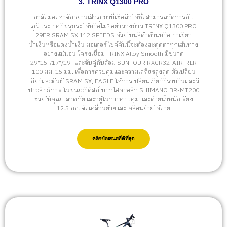
3. TRINX Q1300 PRO
กำลังมองหาจักรยานเสือภูเขาที่เชื่อถือได้ซึ่งสามารถจัดการกับ
ภูมิประเทศที่ขรุขระได้หรือไม่? อย่ามองข้าม TRINX Q1300 PRO
29ER SRAM SX 112 SPEEDS ด้วยโทนสีดำด้านหรือเทาเขียว
น้ำเงินหรือแดงน้ำเงิน มอเตอร์ไซค์คันนี้จะต้องสะดุดตาทุกเส้นทาง
อย่างแน่นอน โครงเชื่อม TRINX Alloy Smooth มีขนาด
29"15"/17"/19" และจับคู่กับส้อม SUNTOUR RXCR32-AIR-RLR
100 มม. 15 มม. เพื่อการควบคุมและความเสถียรสูงสุด ตัวเปลี่ยน
เกียร์และตีนผี SRAM SX, EAGLE ให้การเปลี่ยนเกียร์ที่ราบรื่นและมี
ประสิทธิภาพ ในขณะที่ดิสก์เบรกไฮดรอลิก SHIMANO BR-MT200
ช่วยให้คุณปลอดภัยและอยู่ในการควบคุม และด้วยน้ำหนักเพียง
12.5 กก. จึงเคลื่อนย้ายและเคลื่อนย้ายได้ง่าย
คลิกข้อเสนอที่ดีที่สุด