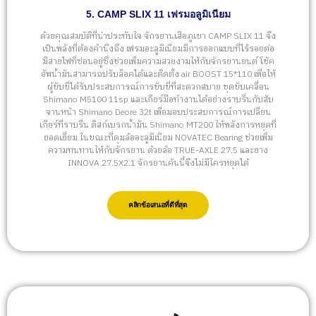
5. CAMP SLIX 11 เฟรมอลูมิเนียม
ด้วยคุณสมบัติที่น่าประทับใจ จักรยานเสือภูเขา CAMP SLIX 11 จึง
เป็นพลังที่ต้องคำนึงถึง เฟรมอะลูมิเนียมมีการออกแบบที่ไร้รอยต่อ
มีสายไฟที่ซ่อนอยู่ซึ่งช่วยเพิ่มความสวยงามให้กับจักรยานยนต์ โช้ค
อัพน้ำมันสามารถปรับล็อคได้และติดตั้ง air BOOST 15*110 เพื่อให้
ผู้ขับขี่ได้รับประสบการณ์การขับขี่ที่สะดวกสบาย ชุดขับเคลื่อน
Shimano M5100 11sp และเกียร์มือทำงานได้อย่างราบรื่นกับสับ
จานหน้า Shimano Deore 32t เพื่อมอบประสบการณ์การเปลี่ยน
เกียร์ที่ราบรื่น ดิสก์เบรกน้ำมัน Shimano MT200 ให้พลังการหยุดที่
ยอดเยี่ยม ในขณะที่ดุมล้ออะลูมิเนียม NOVATEC Bearing ช่วยเพิ่ม
ความทนทานให้กับจักรยาน ด้วยล้อ TRUE-AXLE 27.5 และยาง
INNOVA 27.5X2.1 จักรยานคันนี้จึงไม่มีใครหยุดได้
คลิกข้อเสนอที่ดีที่สุด