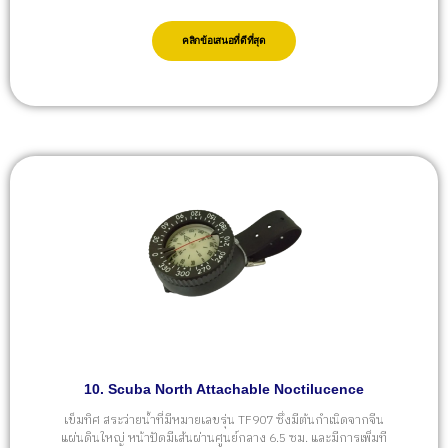
คลิกข้อเสนอที่ดีที่สุด
10. Scuba North Attachable Noctilucence
เข็มทิศ สระว่ายน้ำที่มีหมายเลขรุ่น TF907 ซึ่งมีต้นกำเนิดจากจีน
แผ่นดินใหญ่ หน้าปัดมีเส้นผ่านศูนย์กลาง 6.5 ซม. และมีการเพิ่มที