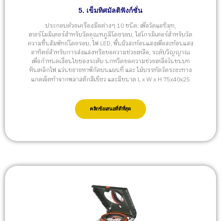
5. เข็มทิศมัลติฟังก์ชั่น
ประกอบด้วยเครื่องมือต่างๆ 10 ชนิด: เพื่อวัดแอซิมุท,
เทอร์โมมิเตอร์สำหรับวัดอุณหภูมิโดยรอบ, ไฮโกรมิเตอร์สำหรับวัด
ความชื้นสัมพัทธ์โดยรอบ, ไฟ LED, พื้นผิวสะท้อนแสงเพื่อสะท้อนแสง
อาทิตย์สำหรับการส่งแสงหรือขอความช่วยเหลือ, ระดับวิญญาณ
เพื่อกำหนดเงื่อนไขของระดับ นกหวีดขอความช่วยเหลือในชนบท
หินเหล็กไฟ แว่นขยายหาพิกัดบนแผนที่ และ ไม้บรรทัดวัดระยะทาง
แกดเจ็ตทำจากพลาสติกสีเขียว และมีขนาด L x W x H 75x40x25
คลิกข้อเสนอที่ดีที่สุด