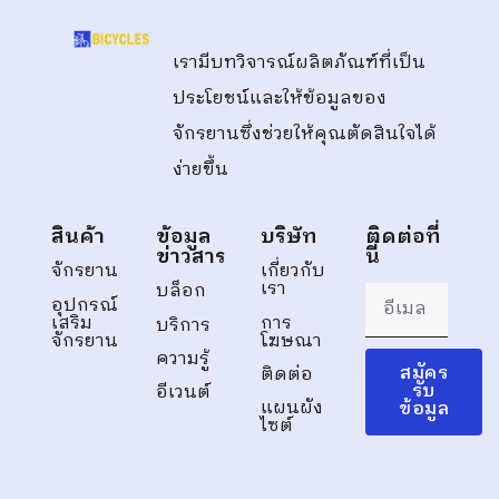
เรามีบทวิจารณ์ผลิตภัณฑ์ที่เป็น
ประโยชน์และให้ข้อมูลของ
จักรยานซึ่งช่วยให้คุณตัดสินใจได้
ง่ายขึ้น
สินค้า
ข้อมูล
บริษัท
ติดต่อที่
ข่าวสาร
นี่
จักรยาน
เกี่ยวกับ
เรา
บล็อก
อุปกรณ์
เสริม
การ
บริการ
จักรยาน
โฆษณา
ความรู้
สมัคร
ติดต่อ
รับ
อีเวนต์
แผนผัง
ข้อมูล
ไซต์