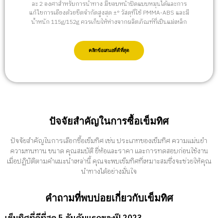
ละ 2 องศาสำหรับการนำทาง มีขอบหน้าปัดแบบหมุนได้และการ
แก้ไขการเอียงด้วยขีดจำกัดสูงสุด ±° วัสดุที่ใช้ PMMA-ABS และมี
น้ำหนัก 115g/152g ควรเก็บให้ห่างจากผลิตภัณฑ์ที่เป็นแม่เหล็ก
คลิกข้อเสนอที่ดีที่สุด
ปัจจัยสำคัญในการซื้อเข็มทิศ
ปัจจัยสำคัญในการเลือกซื้อเข็มทิศ เช่น ประเภทของเข็มทิศ ความแม่นยำ
ความทนทาน ขนาด คุณสมบัติ ยี่ห้อและราคา และการทดสอบก่อนใช้งาน
เมื่อปฏิบัติตามคำแนะนำเหล่านี้ คุณจะพบเข็มทิศที่เหมาะสมซึ่งจะช่วยให้คุณ
นำทางได้อย่างมั่นใจ
คำถามที่พบบ่อยเกี่ยวกับเข็มทิศ