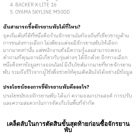
BACKER X-LITE 16
OYAMA SKYLINE M500D
ฉันสามารถซื้อจักรยานพับได้ที่ไหน?
จุดเริ่มต้นที่ดีที่หนึ่งคือร้านจักรยานในท้องถิ่นที่เชี่ยวชาญด้าน
การขนส่งทางเลือก ไม่เพียงแต่จะมีจักรยานพับให้เลือก
มากมายเท่านั้น แต่พนักงานยังมีความรู้และสามารถตอบ
คำถามที่คุณอาจมีเกี่ยวกับรุ่นต่างๆ ได้อีกด้วย อีกทางเลือก
หนึ่งคือหาข้อมูลทางออนไลน์ มีเว็บไซต์มากมายที่ขายจักรยาน
พับ รวมถึงรีวิวจากผู้ใช้เพื่อช่วยให้คุณตัดสินใจได้อย่างมีข้อมูล
ประโยชน์ของการขี่จักรยานพับคืออะไร?
ประโยชน์ของจักรยานพับ ได้แก่ ความอเนกประสงค์ การปรับ
และความสะดวกในการจัดเก็บในพื้นที่จำกัด
เคล็ดลับในการตัดสินขั้นสุดท้ายก่อนซื้อจักรยาน
พับ