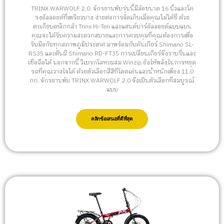
TRINX WARWOLF 2.0. จักรยานพับรุ่นนี้มีล้อขนาด 16 นิ้วและโค
รงอัลลอยด์ที่เพรียวบาง ง่ายต่อการจัดเก็บเมื่อคุณไม่ได้ขี่ ด้วย
ตะเกียบเหล็กกล้า Trinx Hi-Ten และแฮนด์บาร์อัลลอยด์แบบแบน
คุณจะได้รับความสะดวกสบายและการควบคุมที่คุณต้องการเพื่อ
รับมือกับทุกสภาพภูมิประเทศ มาพร้อมกับคันเกียร์ Shimano SL-
RS35 และตีนผี Shimano RD-FT35 การเปลี่ยนเกียร์จึงราบรื่นและ
เชื่อถือได้ นอกจากนี้ วีเบรกโลหะผสม Winzip ยังให้พลังในการหยุด
รถที่คุณวางใจได้ ด้วยตัวเลือกสี่สีที่โดดเด่นและน้ำหนักเพียง 11.0
กก. จักรยานพับ TRINX WARWOLF 2.0 จึงเป็นตัวเลือกที่สมบูรณ์
แบบ
คลิกข้อเสนอที่ดีที่สุด