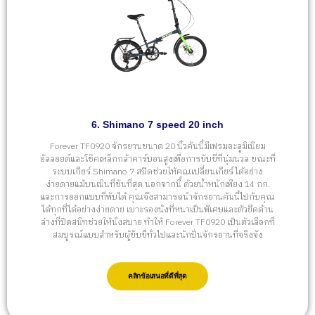
6. Shimano 7 speed 20 inch
Forever TF0920 จักรยานขนาด 20 นิ้วคันนี้มีเฟรมอะลูมิเนียม
อัลลอยด์และโช๊คเหล็กกล้าคาร์บอนสูงเพื่อการขับขี่ที่นุ่มนวล ขณะที่
ระบบเกียร์ Shimano 7 สปีดช่วยให้คุณเปลี่ยนเกียร์ได้อย่าง
ง่ายดายแม้บนเนินที่ชันที่สุด นอกจากนี้ ด้วยน้ำหนักเพียง 14 กก.
และการออกแบบที่พับได้ คุณจึงสามารถนำจักรยานคันนี้ไปกับคุณ
ได้ทุกที่ได้อย่างง่ายดาย เบาะรองนั่งที่หนาเป็นพิเศษและตัวยึดด้าน
ล่างที่ปิดสนิทช่วยให้นั่งสบาย ทำให้ Forever TF0920 เป็นตัวเลือกที่
สมบูรณ์แบบสำหรับผู้ขับขี่ทั่วไปและนักปั่นจักรยานที่จริงจัง
คลิกข้อเสนอที่ดีที่สุด