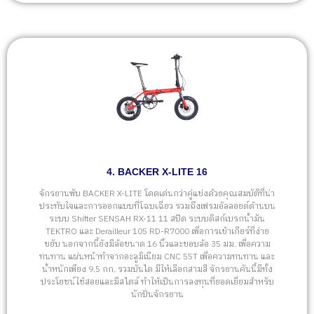
4. BACKER X-LITE 16
จักรยานพับ BACKER X-LITE โดดเด่นกว่าคู่แข่งด้วยคุณสมบัติที่น่า
ประทับใจและการออกแบบที่โฉบเฉี่ยว รวมถึงเฟรมอัลลอยด์ด้านบน
ระบบ Shifter SENSAH RX-11 11 สปีด ระบบดิสก์เบรกน้ำมัน
TEKTRO และ Derailleur 105 RD-R7000 เพื่อการเข้าเกียร์ที่ง่าย
ขยับ นอกจากนี้ยังมีล้อขนาด 16 นิ้วและขอบล้อ 35 มม. เพื่อความ
ทนทาน แผ่นหน้าทำจากอะลูมิเนียม CNC 55T เพื่อความทนทาน และ
น้ำหนักเพียง 9.5 กก. รวมบันได มีให้เลือกสามสี จักรยานคันนี้มีทั้ง
ประโยชน์ใช้สอยและมีสไตล์ ทำให้เป็นการลงทุนที่ยอดเยี่ยมสำหรับ
นักปั่นจักรยาน